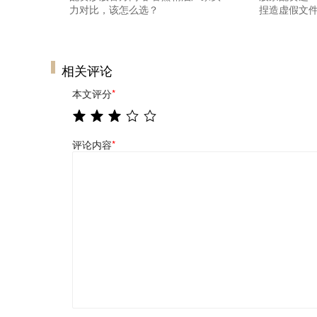
力对比，该怎么选？
捏造虚假文
相关评论
本文评分
*
评论内容
*