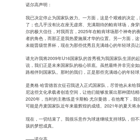
诺尔高声明：
我已决定停止为国家队效力。一方面，这是个艰难的决定，
了；也几乎没有比在座无虚席、充满期待的帕肯球场，身穿
尔的极大信任，对我而言，2025年在帕肯球场那个神奇
者的角色，而那正是我热爱施展才华的位置。另一方面，这
未能晋级世界杯，现在为那些优秀且充满雄心的年轻球员让
请允许我将2009年U16国家队的首秀视为我国家队生涯
说，我们正是未来国家队的核心班底。虽然最终并非完全如
路相伴到国家队。那时的我们，正是那些充满雄心的年轻球
是奥格·哈雷德首次征召我进入正式国家队，尽管他从未给
尼这些文化承载者创造空间，让他们能够发展出那种团结精
2020年，当时的主教练是卡斯帕·尤尔曼德，在他麾下，
可能是丹麦国家队近年来最辉煌的成绩。2021年的夏天将
现在，一切结束了。我很乐意作为球迷继续支持球队，但不
孩的梦想成真。
——诺尔高