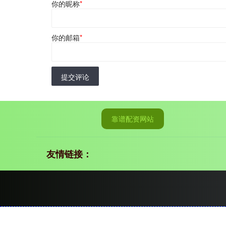
你的昵称
*
你的邮箱
*
提交评论
靠谱配资网站
友情链接：