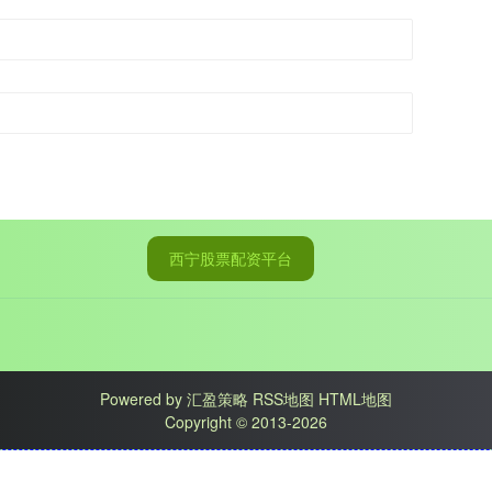
西宁股票配资平台
Powered by
汇盈策略
RSS地图
HTML地图
Copyright
© 2013-2026