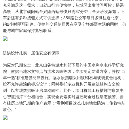
充分满足这一需求：自驾出行方便快捷，从城区出发时间可控；搭乘
高铁，从北京朝阳站至兴隆西站最快只需37分钟，全天班次频繁，下
车后还有多种接驳方式可供选择；859路公交车每日多班往返北京，
约2小时即可到达。便捷的交通使居民在享受宁静郊野生活的同时，仍
能与城市家庭保持紧密联系。
防洪设计扎实，居住安全有保障
为应对汛期安全，北京山谷特邀水利部下属的中国水利水电科学研究
院，依据当地水文特点与洪水风险等级，专项制定防洪方案，并按“百
年一遇”标准建设防洪设施。临水段挡墙采用浆砌石与玻璃复合结构，
按不允许越浪的标准设计；同时委托专业机构开展建筑结构安全检
测，以客观数据验证房屋稳固性。此外，项目将非工程措施与康复中
心智慧指挥平台相结合，实现全要素实时监控与全过程动态预警。曾
有经历当地汛期的住户表示：“看到项目这么扎实地做防洪，住着特别
放心。”