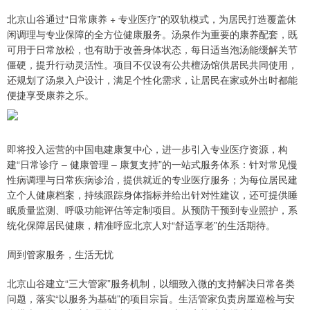
北京山谷通过“日常康养 + 专业医疗”的双轨模式，为居民打造覆盖休
闲调理与专业保障的全方位健康服务。汤泉作为重要的康养配套，既
可用于日常放松，也有助于改善身体状态，每日适当泡汤能缓解关节
僵硬，提升行动灵活性。项目不仅设有公共檀汤馆供居民共同使用，
还规划了汤泉入户设计，满足个性化需求，让居民在家或外出时都能
便捷享受康养之乐。
即将投入运营的中国电建康复中心，进一步引入专业医疗资源，构
建“日常诊疗 – 健康管理 – 康复支持”的一站式服务体系：针对常见慢
性病调理与日常疾病诊治，提供就近的专业医疗服务；为每位居民建
立个人健康档案，持续跟踪身体指标并给出针对性建议，还可提供睡
眠质量监测、呼吸功能评估等定制项目。从预防干预到专业照护，系
统化保障居民健康，精准呼应北京人对“舒适享老”的生活期待。
周到管家服务，生活无忧
北京山谷建立“三大管家”服务机制，以细致入微的支持解决日常各类
问题，落实“以服务为基础”的项目宗旨。生活管家负责房屋巡检与安