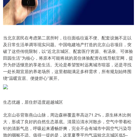
当北京居民在考虑第二居所时，往往面临往返不便、配套设施不足以
及日常生活单调等现实问题。中国电建地产打造的北京山谷项目，突
破了这些传统限制，以“近北京城区、配套医疗资源、有汤泉、可体验
田园生活”为核心，将原本可能将就的居住体验配资在线导航官网，提
升为舒适惬意的享老生活。无论是希望暂时远离城市喧嚣，还是寻找
一处长期宜居的养老场所，这里都能满足多样需求，所有规划始终围
绕“温暖宜居、便捷舒心”展开。
生态优越，居住舒适度超越城区
北京山谷背靠燕山山脉，周边森林覆盖率高达71.2%，原生林木比例
大，形成了良好的自然生态基底。清晨沿清水河散步，空气中带着松
针的清新气息，呼吸起来通畅舒爽，完全不会有城市中因空气污染导
致的咽喉不适。值得一提的是，这里夏季平均气温较北京城区低5–