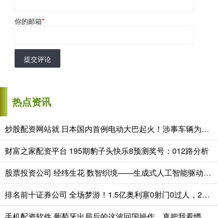
你的邮箱
*
提交评论
热点资讯
炒股配资网站就 日本国内首例电动大巴起火！涉事车辆为本土品牌五十铃、电池韩国造
财富之家配资平台 195期豹子头快乐8预测奖号：012路分析
股票投资公司 经纬生花 数智织境——生成式人工智能驱动下的织锦题材创作
排名前十证券公司 全场梦游！1.5亿奥利塞0射门0过人，20次丢失球权，凶狠铲球逃牌
手机配资软件 葡萄牙出局后的这波回国操作，真把我看懵了。全队包机落地里斯本，外头成