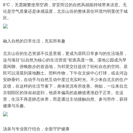
8℃，无需频繁使用空调，穿堂而过的自然风就能持续带来凉意。无
论是空气质量还是体感温度，北京山谷的整体居住环境均明显优于城
区。
融入自然的日常生活，充实而有趣
北京山谷的生态资源不仅是景观，更成为居民日常参与的生活场景，
这与项目“以自然为核心的生活营造”初衷高度一致。溪地公园成为早
晨闲聊、傍晚散步的首选地，为邻里交往提供了轻松自在的空间。居
民可以清晨到菜地翻土、照料作物，下午在文娱中心打球，或去河边
安静垂钓，在动手与自然互动中度过充实时光。不少来自北京的住户
反馈，在这样的生活节奏下，身体状况有所改善。例如，一位来自北
京朝阳区的张叔叔提到，他原本偏高的血糖值逐渐趋于正常。在这
里，生活不再是静态休养，而是通过主动接触自然、参与劳作，获得
健康与乐趣。
汤泉与专业医疗结合，全面守护健康