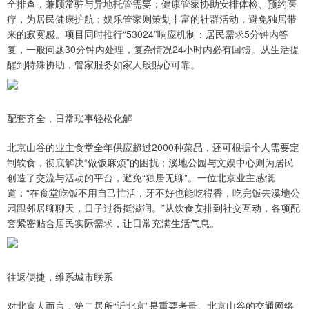
全排查，兼顾常驻与异地托管需要；健康管家协助安排体检、预约医
疗，为居民健康护航；娱乐管家则策划丰富的社群活动，避免独居带
来的寂寞感。项目同时推行“53024”响应机制：居民需求5分钟内答
复，一般问题30分钟内处理，复杂情况24小时内必有回馈。从生活提
醒到特殊协助，管家服务如家人般贴心可靠。
配套齐全，日常琐事轻松化解
北京山谷的业主食堂全年供应超过2000种菜品，还可根据个人需要定
制软食，彻底解决“做饭麻烦”的困扰；溪地公园与文娱中心则为居民
创造了交流与活动的平台，避免“独居无聊”。一位北京业主感慨
道：“在食堂吃饭不用自己忙活，牙不好也能吃得香，吃完饭去溪地公
园跟邻居聊聊天，日子过得挺滋润。”从饮食安排到社交互动，各项配
套紧密贴合居民实际需求，让日常充满生活气息。
往返便捷，维系城市联系
对北京人而言，第二居所“近北京”是重要考量。北京山谷的交通网络